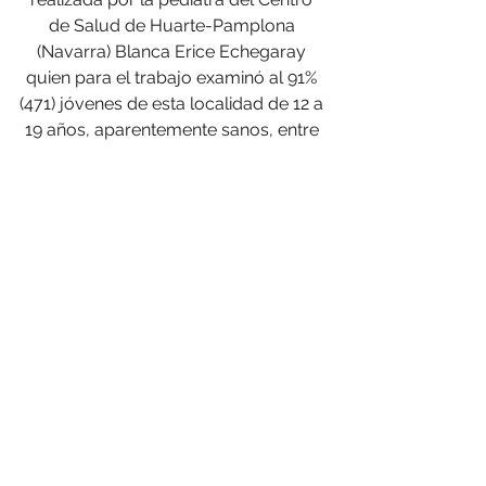
de Salud de Huarte-Pamplona 
(Navarra) Blanca Erice Echegaray 
quien para el trabajo examinó al 91% 
(471) jóvenes de esta localidad de 12 a 
19 años, aparentemente sanos, entre 
los que halló 3 casos de enfermedad 
cardiaca seria. 
“Realizar ejercicio físico es 
beneficioso para la salud porque 
previene la aparición de 
enfermedades crónicas propia de los 
países desarrollados como la 
enfermedad coronaria, la diabetes, la 
osteoporosis y la obesidad. De ahí 
que las autoridades sanitarias estén 
promoviendo su práctica desde las 