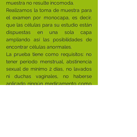
muestra no resulte incomoda.
Realizamos la toma de muestra para
el examen por monocapa, es decir,
que las células para su estudio están
dispuestas en una sola capa
ampliando así las posibilidades de
encontrar células anormales.
La prueba tiene como requisitos: no
tener periodo menstrual, abstinencia
sexual de mínimo 2 días, no lavados
ni duchas vaginales, no haberse
aplicado ningún medicamento como
óvulos y cremas.
El cáncer de cérvix puede no tener
síntomas al inicio, pero su detección
temprana indudablemente mejora el
pronóstico de vida.