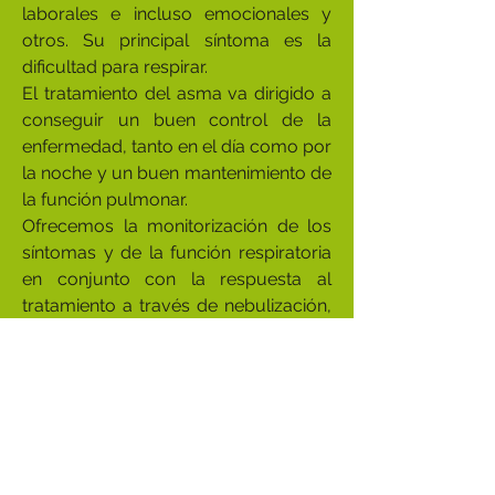
laborales e incluso emocionales y
otros. Su principal síntoma es la
dificultad para respirar.
El tratamiento del asma va dirigido a
conseguir un buen control de la
enfermedad, tanto en el día como por
la noche y un buen mantenimiento de
la función pulmonar.
Ofrecemos la monitorización de los
síntomas y de la función respiratoria
en conjunto con la respuesta al
tratamiento a través de nebulización,
tanto en infantes, niños, jóvenes y
adultos.
Nos enfocamos en el control de los
síntomas y los posibles factores de
riesgo para evitar una futura
exacerbación o crisis asmática.